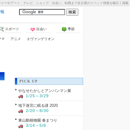
ジャーやアート、テレビ、ショップ、出会い、転職まで名古屋のイベント情報を幅広く掲載
情報
スポーツ
出会い
季節
ママ
アニメ
エヴァンゲリオン
PICK UP
やなせたかしとアンパンマン展
1/25～3/29
地下迷宮に眠る謎 2020
2/20～8/30
東山動植物園 春まつり
3/14～5/6