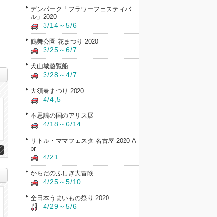
デンパーク「フラワーフェスティバ
ル」2020
3/14～5/6
鶴舞公園 花まつり 2020
3/25～6/7
犬山城遊覧船
3/28～4/7
大須春まつり 2020
4/4,5
不思議の国のアリス展
4/18～6/14
リトル・ママフェスタ 名古屋 2020 A
pr
4/21
からだのふしぎ大冒険
4/25～5/10
全日本うまいもの祭り 2020
4/29～5/6