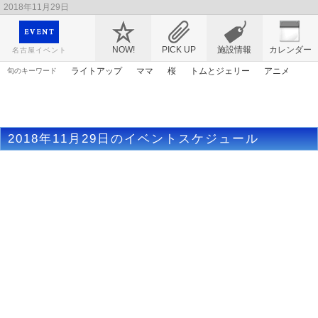
2018年11月29日
映画や音楽コンサート、レジャーやアート、テレビ、ショップ、出会い、転職まで名古
屋のイベント情報を幅広く掲載
NOW!
PICK UP
施設情報
カレンダー
名古屋イベント
ライトアップ
ママ
桜
トムとジェリー
アニメ
旬のキーワード
花
マンガ
エヴァンゲリオン
ゴールデンウィーク
アンパンマン
アリス
漫画
春まつり
原画
2018年11月29日のイベントスケジュール