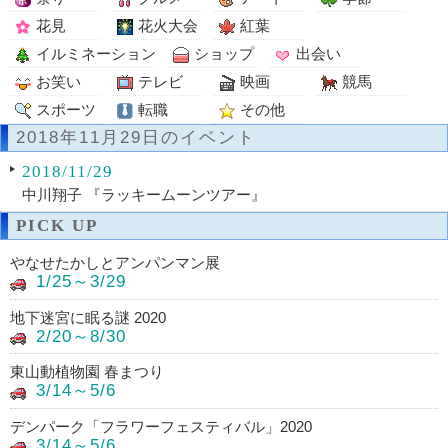
花見
花火大会
紅葉
イルミネーション
ショップ
出会い
お笑い
テレビ
映画
競馬
スポーツ
転職
その他
2018年11月29日のイベント
2018/11/29
中川翔子 『ラッキームーンツアー』
PICK UP
やなせたかしとアンパンマン展
1/25～3/29
地下迷宮に眠る謎 2020
2/20～8/30
東山動植物園 春まつり
3/14～5/6
デンパーク「フラワーフェスティバル」2020
3/14～5/6