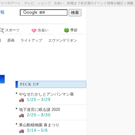
ジャーやアート、テレビ、ショップ、出会い、転職まで名古屋のイベント情報を幅広く掲載
情報
スポーツ
出会い
季節
桜
原画
ライトアップ
エヴァンゲリオン
PICK UP
やなせたかしとアンパンマン展
1/25～3/29
地下迷宮に眠る謎 2020
2/20～8/30
東山動植物園 春まつり
3/14～5/6