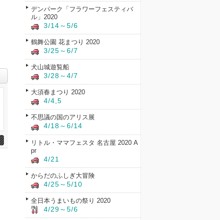
デンパーク「フラワーフェスティバ
ル」2020
3/14～5/6
鶴舞公園 花まつり 2020
3/25～6/7
犬山城遊覧船
3/28～4/7
大須春まつり 2020
4/4,5
不思議の国のアリス展
4/18～6/14
リトル・ママフェスタ 名古屋 2020 A
pr
4/21
からだのふしぎ大冒険
4/25～5/10
全日本うまいもの祭り 2020
4/29～5/6