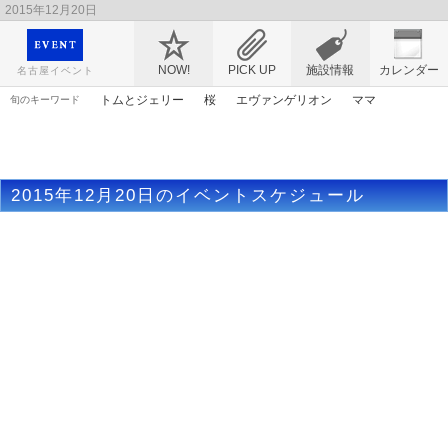
2015年12月20日
映画や音楽コンサート、レジャーやアート、テレビ、ショップ、出会い、転職まで名古
屋のイベント情報を幅広く掲載
NOW!
PICK UP
施設情報
カレンダー
名古屋イベント
トムとジェリー
桜
エヴァンゲリオン
ママ
旬のキーワード
アニメ
春まつり
ライトアップ
アンパンマン
漫画
原画
マンガ
アリス
ゴールデンウィーク
謎解き
2015年12月20日のイベントスケジュール