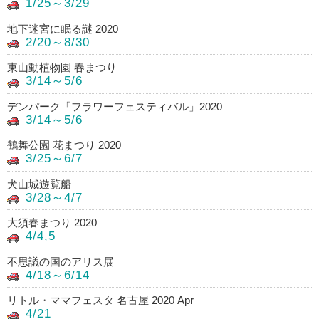
1/25～3/29
地下迷宮に眠る謎 2020
2/20～8/30
東山動植物園 春まつり
3/14～5/6
デンパーク「フラワーフェスティバル」2020
3/14～5/6
鶴舞公園 花まつり 2020
3/25～6/7
犬山城遊覧船
3/28～4/7
大須春まつり 2020
4/4,5
不思議の国のアリス展
4/18～6/14
リトル・ママフェスタ 名古屋 2020 Apr
4/21