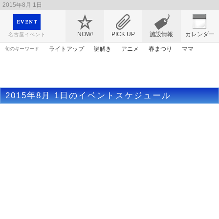
2015年8月 1日
映画や音楽コンサート、レジャーやアート、テレビ、ショップ、出会い、転職まで名古
屋のイベント情報を幅広く掲載
NOW!
PICK UP
施設情報
カレンダー
名古屋イベント
ライトアップ
謎解き
アニメ
春まつり
ママ
旬のキーワード
アンパンマン
原画
トムとジェリー
エヴァンゲリオン
花
アリス
ゴールデンウィーク
漫画
マンガ
2015年8月 1日のイベントスケジュール