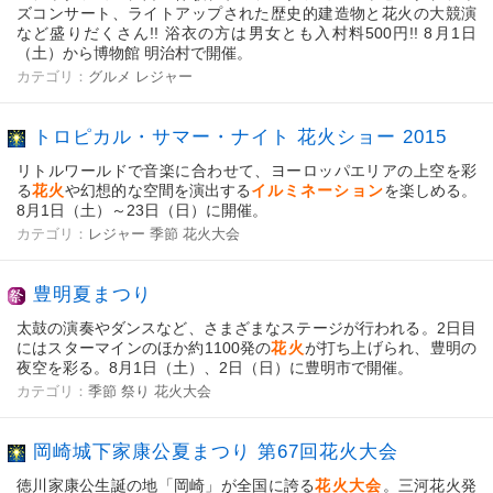
ズコンサート、ライトアップされた歴史的建造物と花火の大競演
など盛りだくさん!! 浴衣の方は男女とも入村料500円!! 8月1日
（土）から博物館 明治村で開催。
カテゴリ：
グルメ
レジャー
トロピカル・サマー・ナイト 花火ショー 2015
リトルワールドで音楽に合わせて、ヨーロッパエリアの上空を彩
る
花火
や幻想的な空間を演出する
イルミネーション
を楽しめる。
8月1日（土）～23日（日）に開催。
カテゴリ：
レジャー
季節
花火大会
豊明夏まつり
太鼓の演奏やダンスなど、さまざまなステージが行われる。2日目
にはスターマインのほか約1100発の
花火
が打ち上げられ、豊明の
夜空を彩る。8月1日（土）、2日（日）に豊明市で開催。
カテゴリ：
季節
祭り
花火大会
岡崎城下家康公夏まつり 第67回花火大会
徳川家康公生誕の地「岡崎」が全国に誇る
花火大会
。三河花火発