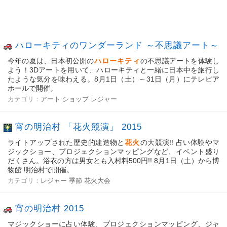
ハローキティのワンダーランド ～不思議アート～
今年の夏は、日本初公開の
ハローキティ
の不思議アートを体験し
よう！3Dアートを用いて、ハローキティと一緒に日本中を旅行し
たような気分を味わえる。8月1日（土）～31日（月）にテレピア
ホールで開催。
カテゴリ：
アート
ショップ
レジャー
宵の明治村 「花火競演」 2015
ライトアップされた歴史的建造物と
花火
の大競演!! 占い体験やマ
ジックショー、プロジェクションマッピングなど、イベント盛り
だくさん。浴衣の方は男女とも入村料500円!! 8月1日（土）から博
物館 明治村で開催。
カテゴリ：
レジャー
季節
花火大会
宵の明治村 2015
マジックショーに占い体験、プロジェクションマッピング、ジャ