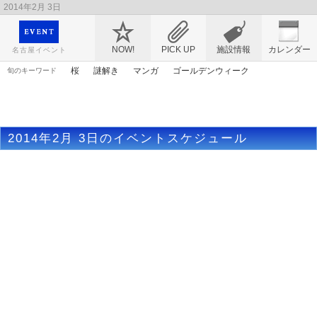
2014年2月 3日
映画や音楽コンサート、レジャーやアート、テレビ、ショップ、出会い、転職まで名古
屋のイベント情報を幅広く掲載
NOW!
PICK UP
施設情報
カレンダー
名古屋イベント
桜
謎解き
マンガ
ゴールデンウィーク
旬のキーワード
ライトアップ
春まつり
ママ
アリス
原画
トムとジェリー
アンパンマン
漫画
花
アニメ
2014年2月 3日のイベントスケジュール