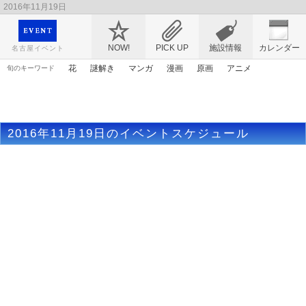
2016年11月19日
映画や音楽コンサート、レジャーやアート、テレビ、ショップ、出会い、転職まで名古
屋のイベント情報を幅広く掲載
NOW!
PICK UP
施設情報
カレンダー
名古屋イベント
花
謎解き
マンガ
漫画
原画
アニメ
旬のキーワード
トムとジェリー
アンパンマン
ママ
桜
ライトアップ
春まつり
アリス
ゴールデンウィーク
2016年11月19日のイベントスケジュール