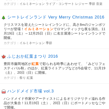
カテゴリ：
イルミネーション
ライブ・コンサート
レジャー
季節
音楽
シートレインランド Very Merry Christmas 2016
クリスマスを迎えたシートレインランドに、高さ8mのジャンボツ
リーが登場！
イルミネーション
でロマンティックな夜を演出。
11
月19日（土）～12月25日（
日
）
に名古屋港シートレインランドで
開催。
カテゴリ：
イルミネーション
季節
ふじおか紅葉まつり 2016
豊田市藤岡地区が
紅葉
で彩られる時季にあわせて、「みどりフェ
スティバル秋」のほか、紅葉ライトアップなどが5会場で、11月19
（土）、20日（日）に開催。
カテゴリ：
祭り
紅葉
ハンドメイド市場 vol.3
ハンドメイド作家やアーティストによるオリジナリティ溢れる作
品が大集合！11月19日（土）、20日（日）にポートメッセなごや
で開催。