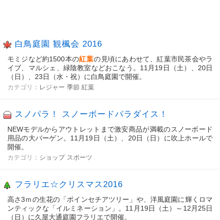
白鳥庭園 観楓会 2016
モミジなど約1500本の
紅葉
の見頃にあわせて、紅葉市民茶会やラ
イブ、マルシェ、緑陰教室などおこなう。11月19日（土）、20日
（日）、23日（水・祝）に白鳥庭園で開催。
カテゴリ：
レジャー
季節
紅葉
スノパラ！ スノーボードパラダイス！
NEWモデルからアウトレットまで激安商品が満載のスノーボード
用品の大バーゲン。11月19日（土）、20日（日）に吹上ホールで
開催。
カテゴリ：
ショップ
スポーツ
フラリエ☆クリスマス2016
高さ3ｍの生花の「ポインセチアツリー」や、洋風庭園に輝くロマ
ンティックな「イルミネーション」。11月19日（土）～12月25日
（日）に久屋大通庭園フラリエで開催。