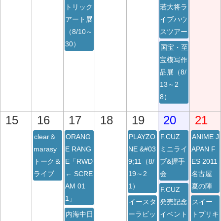
トリック
若大将ラ
アート展
イブハウ
（8/10～
スツアー
30）
国宝・至
宝模写作
品展（8/
13～2
8）
15
16
17
18
19
20
21
clear＆
ORANG
PLAYZO
F.CUZ
ANIME J
marasy
E RANG
NE &#03
ミニライ
APAN F
トーク＆
E「RWD
9;11（8/
ブ&握手
ES 2011
ライブ
← SCRE
19～2
会
名古屋
AM 01
1）
夏の陣
F.CUZ
1」
イースタ
発売記念
スイー
内海中日
ーラビッ
イベント
トプリキ