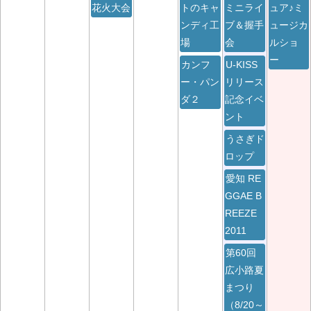
花火大会
トのキャ
ミニライ
ュア♪ミ
ンディ工
ブ＆握手
ュージカ
場
会
ルショ
ー
カンフ
U-KISS
ー・パン
リリース
ダ２
記念イベ
ント
うさぎド
ロップ
愛知 RE
GGAE B
REEZE
2011
第60回
広小路夏
まつり
（8/20～