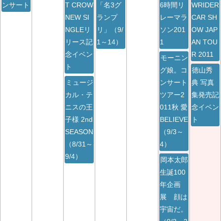
ンサート
T CROW
「名3グ
6時間リ
WRIDER
NEW SI
ランプ
レーマラ
CAR SH
NGLEリ
リ」（9/
ソン201
OW JAP
リース記
1～14）
1
AN TOU
念イベン
R 2011
モーニン
ト
グ娘。コ
徳山秀
ミュージ
ンサート
典 写真
カル・テ
ツアー2
集発売記
ニスの王
011秋 愛
念イベン
子様 2nd
BELIEVE
ト
SEASON
（9/3～
（8/31～
4）
9/4）
岡本太郎
生誕100
年企画
展 顔は
宇宙だ。