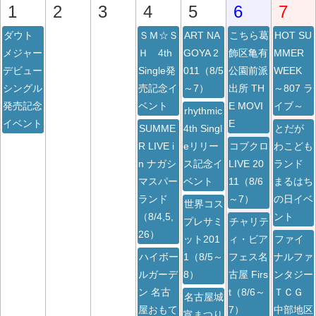
1
2
3
4
5
6
7
ダウト
ＳＭ☆Ｓ
ART NA
こちら葛
HOT SU
メジャー
Ｈ 4th
GOYA 2
飾区亀有
MMER
デビュー
Single発
011（8/5
公園前派
WEEK
シングル
売記念イ
～7）
出所 TH
～807 ラ
発売記念
ベント
E MOVI
イブ～
rhythmic
イベント
E
SUMME
4th Singl
とだが
R LIVE i
eリリー
コブクロ
わこども
n ナガシ
ス記念イ
LIVE 20
ランド
マスパー
ベント
11（8/6
まるはち
ランド
～7）
の日イベ
世界コス
（8/4,5,
ント
プレサミ
チャリテ
26）
ット201
ィ・ビア
ファイ
ハイボー
1（8/5～
フェス名
ナルファ
ルガーデ
8）
古屋 Firs
ンタジー
ン 名古
t（8/6～
ＴＣＧ
名古屋城
屋おもて
7）
中部地区
宵まつり