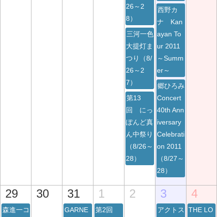
26～2
西野カ
8）
ナ Kan
三河一色
ayan To
大提灯ま
ur 2011
つり（8/
～Summ
26～2
er～
7）
郷ひろみ
第13
Concert
回 にっ
40th Ann
ぽんど真
iversary
ん中祭り
Celebrati
（8/26～
on 2011
28）
（8/27～
28）
29
30
31
1
2
3
4
森進一コ
GARNE
第2回
アクトス
THE LO