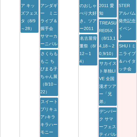
ア キッ
アンダギ
のおしゃ
2011 愛
STER
ズフェス
ー ミニ
べり大好
知
アルバム
タ（8/9
ライブ＆
き。ツア
発売記念
TREASU
～28）
握手会
ー2011
イベン
RE05X
サマーカ
ト
名古屋骨
（8/13,1
ーニバル
董祭（8/
4,18～2
SHU I ミ
さくらも
12～1
0,9/10）
ニライブ
もこ ち
4）
＆ハイタ
サカイス
びまる子
ッチ会
ト単独LI
ちゃん展
VE 全国
（8/10～
漫才ツア
22）
ー「兄
スイート
弟」
プリキュ
デンパー
ア♪キラ
ク サマ
キラハー
ーフェス
モニー
ティバル