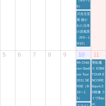
（9/3～2
6）
川合玉堂
展 描か
れた日本
の原風景
（9/3～1
0/10）
5
6
7
8
9
10
11
Mr.Child
聖飢魔
ren Stadi
Ⅱ ICBM
um Tour
TOUR E
2011 SE
NCORE
NSE（9/
&quot;3
10～1
D映像 ラ
1）
イヴ&qu
ot;
スマイレ