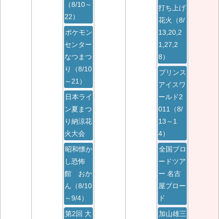
（8/10～
打ち上げ
22）
花火（8/
ポケモン
13,20,2
センター
1,27,2
なつまつ
8）
り（8/10
プリンス
～21）
アイスワ
日本ライ
ールド2
ン夏まつ
011（8/
り納涼花
13～1
火大会
4）
昭和懐か
全国ブロ
し恐怖
ードツア
館 おか
ー 名古
ん（8/10
屋ブロー
～9/4）
ド
第2回 大
加山雄三