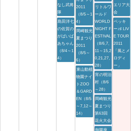
なし武将
エリア大
2011
リトルワ
隊
会
（8/5～1
ールド
島田洋七
4）
WORLD
ベッキ
の佐賀の
NIGHT F
ー♪♯ LIV
岡崎観光
がばいば
ESTIVAL
E TOUR
夏まつり
あちゃん
（8/6,7,
2011
2011
（8/4～1
11～15,2
「風とメ
（8/5～
4）
0,21,27,
ロディ
6）
28）
ー」
東山動植
宵の明治
物園ナイ
村（8/6
トZOO
～28）
＆GARD
EN（8/5
岡崎観光
～7,12～
夏まつり
14）
第63回
花火大会
御園座