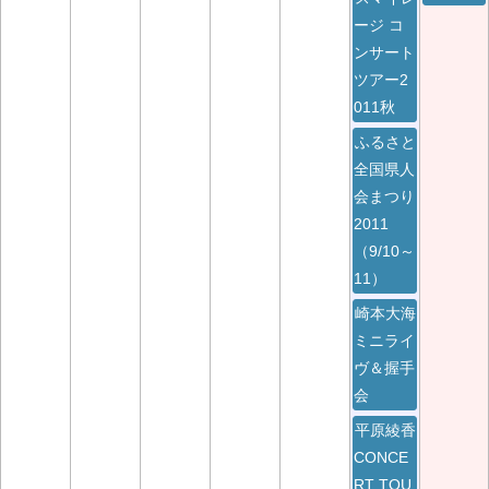
ージ コ
ンサート
ツアー2
011秋
ふるさと
全国県人
会まつり
2011
（9/10～
11）
崎本大海
ミニライ
ヴ＆握手
会
平原綾香
CONCE
RT TOU