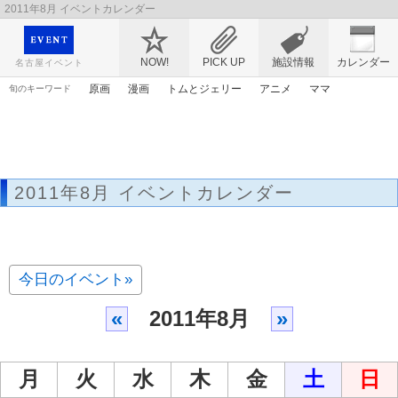
2011年8月 イベントカレンダー
映画や音楽コンサート、レジャーやアート、テレビ、ショップ、出会い、転職まで名古
屋のイベント情報を幅広く掲載
NOW!
PICK UP
施設情報
カレンダー
名古屋イベント
原画
漫画
トムとジェリー
アニメ
ママ
旬のキーワード
アリス
マンガ
エヴァンゲリオン
アンパンマン
花
ライトアップ
桜
ゴールデンウィーク
春まつり
2011年8月 イベントカレンダー
今日のイベント»
«
2011年8月
»
月
火
水
木
金
土
日