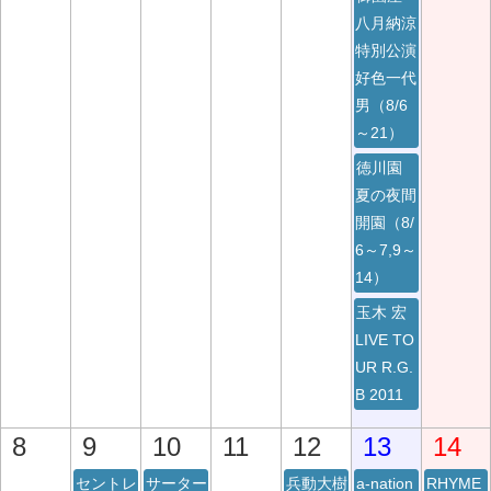
八月納涼
特別公演
好色一代
男（8/6
～21）
徳川園
夏の夜間
開園（8/
6～7,9～
14）
玉木 宏
LIVE TO
UR R.G.
B 2011
8
9
10
11
12
13
14
セントレ
サーター
兵動大樹
a-nation
RHYME