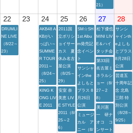
21）
22
23
24
25
26
27
28
DRUMLI
AKB48 A
2011国
SM☆SH
松下優也
サンシ
NE LIVE
KBがい
立ボリシ
1st Albu
MINI LIV
ャインth
（8/22～
っぱい～
ョイサー
m発売記
E＆ハイ
eよしも
23）
SUMME
カス 夏
念イベン
タッチ会
とプラス
R TOUR
休み名古
ト
8月28日
第33回
2011～
屋公演
公演
サンシャ
名古屋ミ
（8/24～
（8/25～
インthe
ネラルシ
芸道五
25）
29）
よしもと
ョー（8/
十周年記
KING K
安室 奈
プラス 8
27～2
念 北島
ONG LIV
美恵 LIV
月26日
8）
三郎 特
E 2011
E STYLE
公演
別公演
美川憲
2011（8/
（8/28～
ミュージ
一 研ナ
25～2
9/25）
カル ア
オコ コ
6）
ニー（8/
ンサート